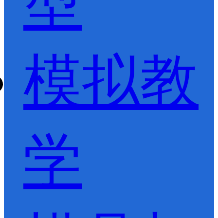
型
模拟教
学