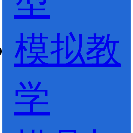
型
模拟教
学