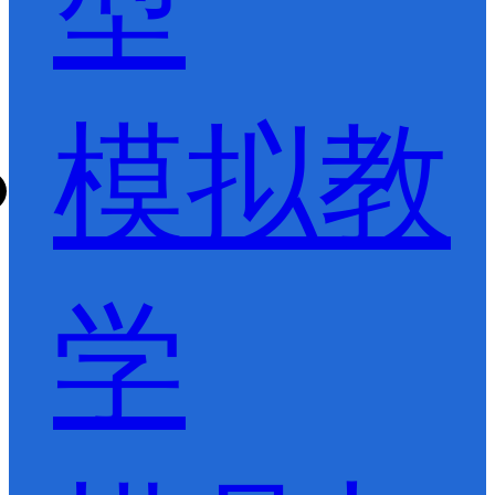
型
模拟教
学